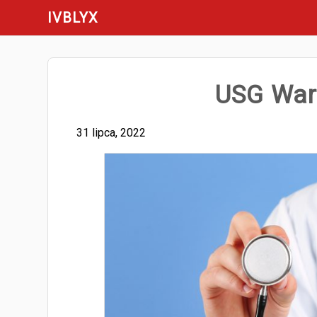
Skip
IVBLYX
to
content
USG War
31 lipca, 2022