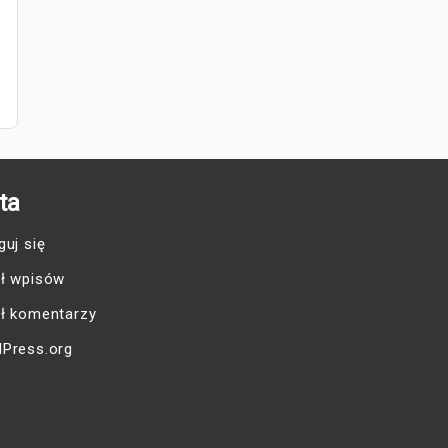
ta
guj się
ł wpisów
ł komentarzy
Press.org